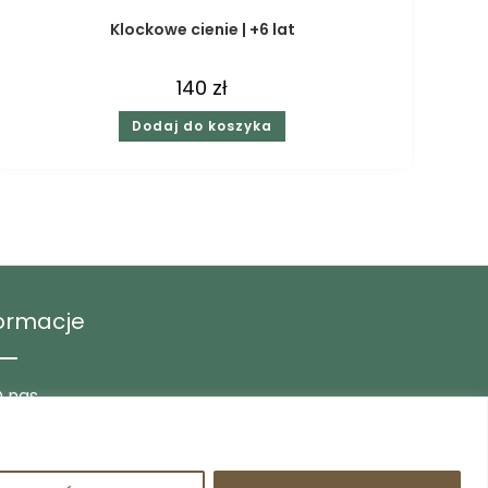
Klockowe cienie | +6 lat
140
zł
Dodaj do koszyka
formacje
 nas
log
ontakt