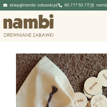
sklep@nambi-zabawki.pl
60 777 50 77
nambi