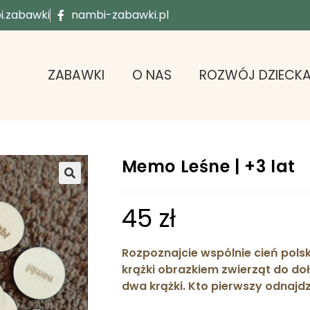
.zabawki
nambi-zabawki.pl
ZABAWKI
O NAS
ROZWÓJ DZIECK
Memo Leśne | +3 lat
45
zł
Rozpoznajcie wspólnie cień polsk
krążki obrazkiem zwierząt do do
dwa krążki. Kto pierwszy odnajd