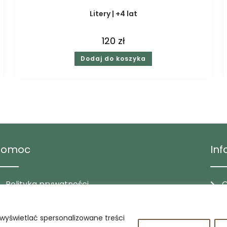
Litery | +4 lat
120
zł
Dodaj do koszyka
Pomoc
In
Polityka prywatności
O
Regulamin
B
K
wyświetlać spersonalizowane treści