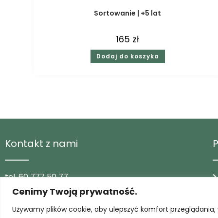
Sortowanie | +5 lat
165
zł
Dodaj do koszyka
Kontakt z nami
tel. 60 777 50 77
Cenimy Twoją prywatność.
e-mail sklep@nambi-zabawki.pl
Używamy plików cookie, aby ulepszyć komfort przeglądania, 