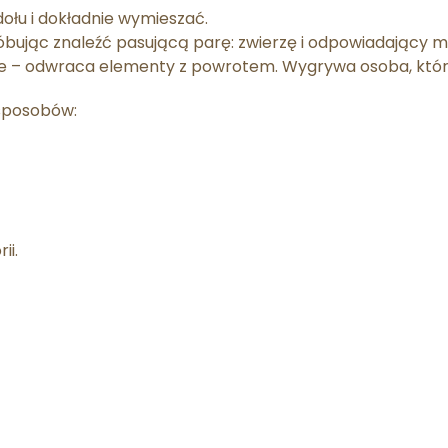
ołu i dokładnie wymieszać.
ując znaleźć pasującą parę: zwierzę i odpowiadający mu 
i nie – odwraca elementy z powrotem.
Wygrywa osoba, która
 sposobów:
ii.