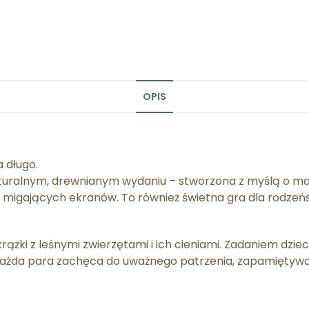
OPIS
 długo.
uralnym, drewnianym wydaniu – stworzona z myślą o mał
 migających ekranów. To również świetna gra dla rodzeńst
ki z leśnymi zwierzętami i ich cieniami. Zadaniem dziecka
ej. Każda para zachęca do uważnego patrzenia, zapamiętywan