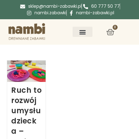
sklep@nambi-zabawki.pl
60 777 50 77
nambi.zabawki
nambi-zabawki.pl
0
Ruch to
rozwój
umysłu
dzieck
a –