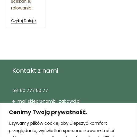
ściskanie,
rolowanie…
Czytaj Dalej
Kontakt z nami
tel. 60 777 50 77
e-mail sklep@nambi-zabawki.pl
Cenimy Twoją prywatność.
Pomoc
Używamy plików cookie, aby ulepszyć komfort
przeglądania, wyświetlać spersonalizowane treści
Polityka prywatności